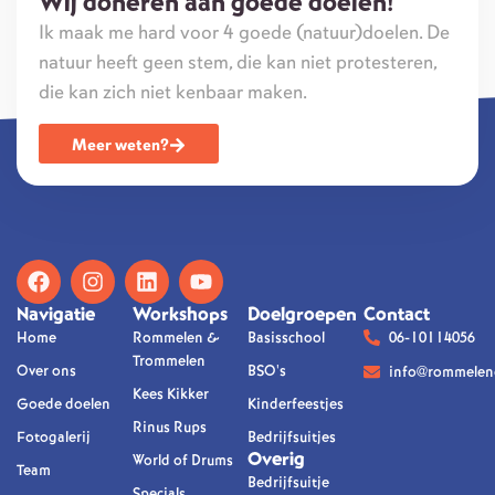
Wij doneren aan goede doelen!
Ik maak me hard voor 4 goede (natuur)doelen. De
natuur heeft geen stem, die kan niet protesteren,
die kan zich niet kenbaar maken.
Meer weten?
Navigatie
Workshops
Doelgroepen
Contact
Home
Rommelen &
Basisschool
06-10114056
Trommelen
Over ons
BSO's
info@rommelen
Kees Kikker
Goede doelen
Kinderfeestjes
Rinus Rups
Fotogalerij
Bedrijfsuitjes
Overig
World of Drums
Team
Bedrijfsuitje
Specials