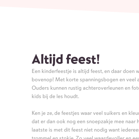
Altijd feest!
Een kinderfeestje is altijd feest, en daar doen
bovenop! Met korte spanningsbogen en veel afw
Ouders kunnen rustig achteroverleunen en foto
kids bij de les houdt.
Ken je ze, de feestjes waar veel suikers en kle
dat er dan ook nog een snoepzakje mee naar 
laatste is met dit feest niet nodig want iederee
trommel en stokje. Zo veel waardevoller en een