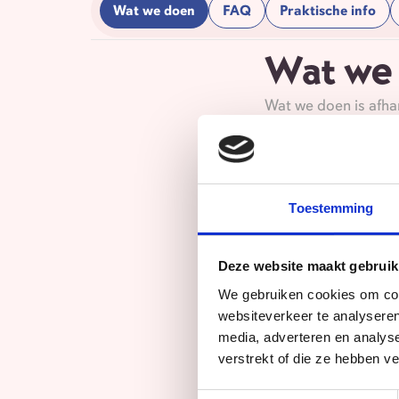
Wat we doen
FAQ
Praktische info
Wat we
Wat we doen is afha
Waar we belang aan 
Samenwerken (wan
De groep behande
Toestemming
Elk individu late
Deze website maakt gebruik
Creativiteit stim
We gebruiken cookies om cont
Muzikaliteit stim
websiteverkeer te analyseren
media, adverteren en analys
Werken aan het 
verstrekt of die ze hebben v
Veel lol en humor