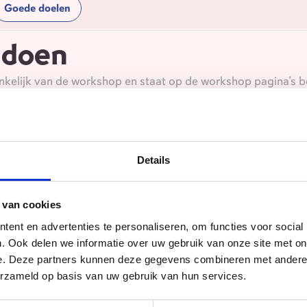
Goede doelen
 doen
nkelijk van de workshop en staat op de workshop pagina’s 
hechten en wat elke workshop in ieder geval terugkomt:
t dat is leuk)
len als allemaal unieke individuen
Details
n stralen op zijn/haar eigen manier
 van cookies
uleren
ent en advertenties te personaliseren, om functies voor social
uleren
. Ook delen we informatie over uw gebruik van onze site met on
e. Deze partners kunnen deze gegevens combineren met andere i
groepsproces
erzameld op basis van uw gebruik van hun services.