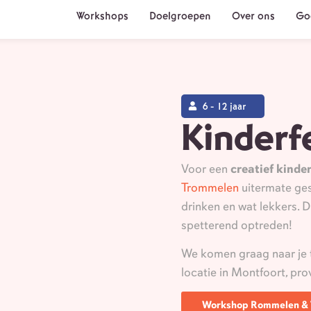
Workshops
Doelgroepen
Over ons
Go
6 - 12 jaar
Kinderf
Voor een
creatief kinde
Trommelen
uitermate ges
drinken en wat lekkers. D
spetterend optreden!
We komen graag naar je 
locatie in Montfoort, pro
Workshop Rommelen &