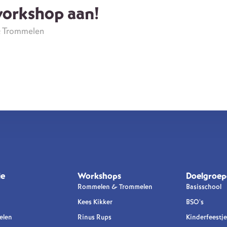
workshop aan!
& Trommelen
ie
Workshops
Doelgroep
Rommelen & Trommelen
Basisschool
Kees Kikker
BSO's
elen
Rinus Rups
Kinderfeestje