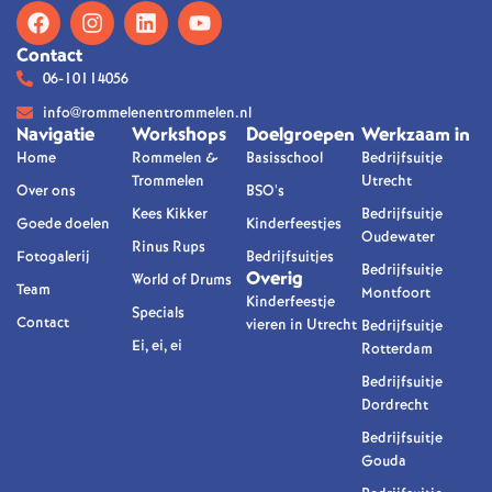
Contact
06-10114056
info@rommelenentrommelen.nl
Navigatie
Workshops
Doelgroepen
Werkzaam in
Home
Rommelen &
Basisschool
Bedrijfsuitje
Trommelen
Utrecht
Over ons
BSO's
Kees Kikker
Bedrijfsuitje
Goede doelen
Kinderfeestjes
Oudewater
Rinus Rups
Fotogalerij
Bedrijfsuitjes
Bedrijfsuitje
Overig
World of Drums
Team
Montfoort
Kinderfeestje
Specials
Contact
vieren in Utrecht
Bedrijfsuitje
Ei, ei, ei
Rotterdam
Bedrijfsuitje
Dordrecht
Bedrijfsuitje
Gouda