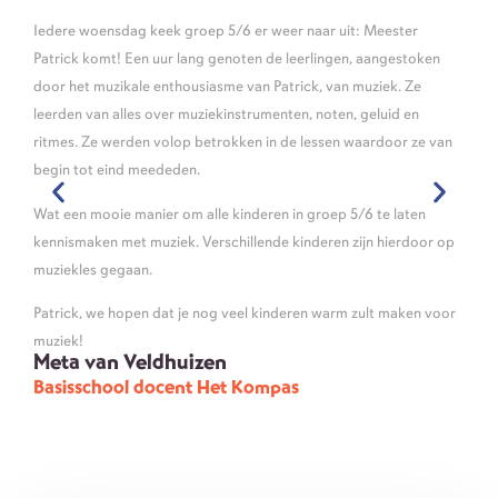
Iedere woensdag keek groep 5/6 er weer naar uit: Meester
Patri
Patrick komt! Een uur lang genoten de leerlingen, aangestoken
met b
door het muzikale enthousiasme van Patrick, van muziek. Ze
ritm
leerden van alles over muziekinstrumenten, noten, geluid en
boom
ritmes. Ze werden volop betrokken in de lessen waardoor ze van
num
begin tot eind meededen.
Ook 
Wat een mooie manier om alle kinderen in groep 5/6 te laten
ritm
kennismaken met muziek. Verschillende kinderen zijn hierdoor op
leuke
muziekles gegaan.
Binne
Patrick, we hopen dat je nog veel kinderen warm zult maken voor
drum
muziek!
maat’
Meta van Veldhuizen
Isa
Basisschool docent Het Kompas
Bas