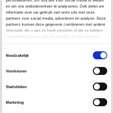
personaliseren, om functies voor social media te bieden
Doe mee en betaal € 0,10 per deelnemer extra. Die
en om ons websiteverkeer te analyseren. Ook delen we
geven wij uiteraard aan het goede doel.
informatie over uw gebruik van onze site met onze
Kleine bedragen, hopelijk dus geen drempel om met ons
partners voor social media, adverteren en analyse. Deze
mee te doen! Met elkaar kunnen we echt een wezenlijk
partners kunnen deze gegevens combineren met andere
steentje bijdragen.
informatie die u aan ze heeft verstrekt of die ze hebben
verzameld op basis van uw gebruik van hun services.
Toestemmingsselectie
Noodzakelijk
Voorkeuren
Statistieken
Marketing