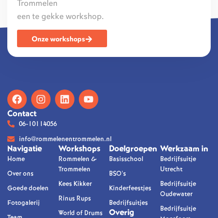
Trommelen
een te gekke workshop.
Onze workshops
Contact
06-10114056
info@rommelenentrommelen.nl
Navigatie
Workshops
Doelgroepen
Werkzaam in
Home
Rommelen &
Basisschool
Bedrijfsuitje
Trommelen
Utrecht
Over ons
BSO's
Kees Kikker
Bedrijfsuitje
Goede doelen
Kinderfeestjes
Oudewater
Rinus Rups
Fotogalerij
Bedrijfsuitjes
Bedrijfsuitje
Overig
World of Drums
Team