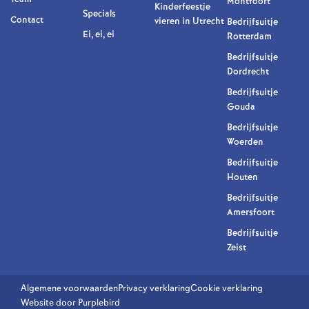
Montfoort
Kinderfeestje
Specials
Contact
vieren in Utrecht
Bedrijfsuitje
Ei, ei, ei
Rotterdam
Bedrijfsuitje
Dordrecht
Bedrijfsuitje
Gouda
Bedrijfsuitje
Woerden
Bedrijfsuitje
Houten
Bedrijfsuitje
Amersfoort
Bedrijfsuitje
Zeist
Algemene voorwaarden
Privacy verklaring
Cookie verklaring
Website door Purplebird