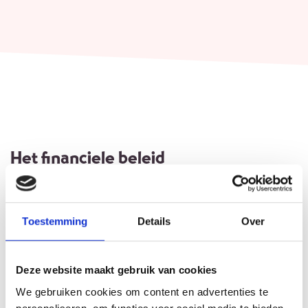
Het financiele beleid
Wat doet Rommelen & Trommelen:
Voor elke deelnemer die een workshop volgt bij
Rommelen & Trommelen dragen we € 0,10 af aan het
Toestemming
Details
Over
goede doel.
Van elke kilometer die we rijden, dragen we € 0,05 af
Deze website maakt gebruik van cookies
aan het goede doel.
We gebruiken cookies om content en advertenties te
Wat kun jij doen: