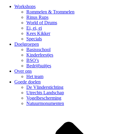
Workshops
Rommelen & Trommelen
Rinus Rups
World of Drums
Ei, ei, ei
Kees Kikker
Specials
Doelgroepen
Basissschool
Kinderfeestjes
BSO’s
Bedrijfsuitjes
Over ons
Het team
Goede doelen
De Vlinderstichting
Utrechts Landschap
Vogelbescherming
Natuurmonumenten