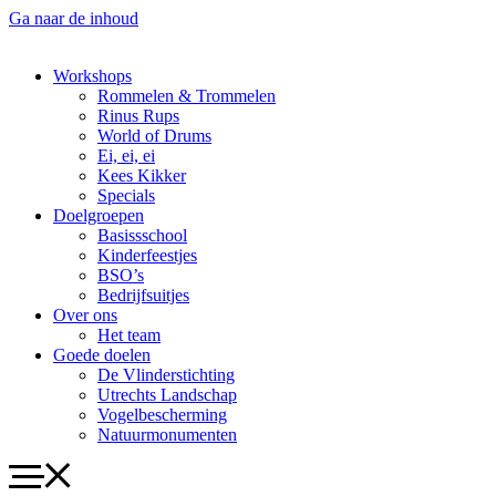
Ga naar de inhoud
Workshops
Rommelen & Trommelen
Rinus Rups
World of Drums
Ei, ei, ei
Kees Kikker
Specials
Doelgroepen
Basissschool
Kinderfeestjes
BSO’s
Bedrijfsuitjes
Over ons
Het team
Goede doelen
De Vlinderstichting
Utrechts Landschap
Vogelbescherming
Natuurmonumenten