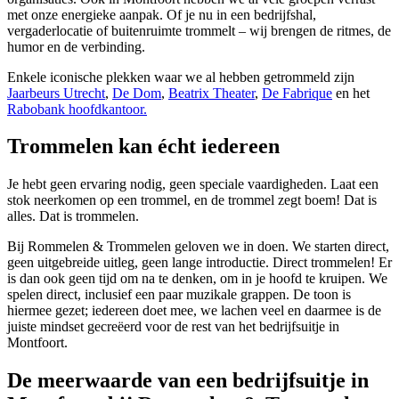
met onze energieke aanpak. Of je nu in een bedrijfshal,
vergaderlocatie of buitenruimte trommelt – wij brengen de ritmes, de
humor en de verbinding.
Enkele iconische plekken waar we al hebben getrommeld zijn
Jaarbeurs Utrecht
,
De Dom
,
Beatrix Theater
,
De Fabrique
en het
Rabobank hoofdkantoor.
Trommelen kan écht iedereen
Je hebt geen ervaring nodig, geen speciale vaardigheden. Laat een
stok neerkomen op een trommel, en de trommel zegt boem! Dat is
alles. Dat is trommelen.
Bij Rommelen & Trommelen geloven we in doen. We starten direct,
geen uitgebreide uitleg, geen lange introductie. Direct trommelen! Er
is dan ook geen tijd om na te denken, om in je hoofd te kruipen. We
spelen direct, inclusief een paar muzikale grappen. De toon is
hiermee gezet; iedereen doet mee, we lachen veel en daarmee is de
juiste mindset gecreëerd voor de rest van het bedrijfsuitje in
Montfoort.
De meerwaarde van een bedrijfsuitje in